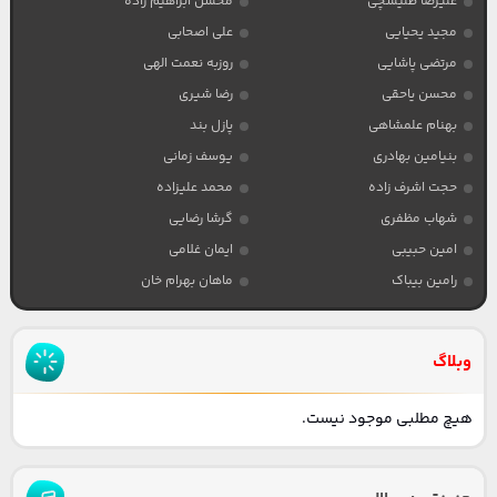
علیرضا طلیسچی
محسن ابراهیم زاده
مجید یحیایی
علی اصحابی
مرتضی پاشایی
روزبه نعمت الهی
محسن یاحقی
رضا شیری
بهنام علمشاهی
پازل بند
بنیامین بهادری
یوسف زمانی
حجت اشرف زاده
محمد علیزاده
شهاب مظفری
گرشا رضایی
امین حبیبی
ایمان غلامی
رامین بیباک
ماهان بهرام خان
وبلاگ
هیچ مطلبی موجود نیست.