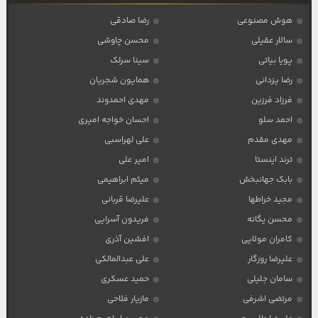
هوش مصنوعی
رضا صادقی
سالار عقیلی
محسن چاوشی
پویا بیاتی
سینا سرلک
رضا یزدانی
همایون شجریان
فرزاد فرزین
مهدی احمدوند
احمد سلو
احسان خواجه امیری
مهدی مقدم
علی لهراسبی
ترند اینستا
امیر علی
بابک جهانبخش
میثم ابراهیمی
مجید خراطها
علیرضا قربانی
محسن یگانه
فریدون آسرایی
کامران مولایی
افشین آذری
علیرضا روزگار
علی عبدالمالکی
سامان جلیلی
حمید عسکری
مرتضی اشرفی
مازیار فلاحی