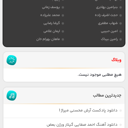
بنیامین بهادری
یوسف زمانی
حجت اشرف زاده
محمد علیزاده
شهاب مظفری
گرشا رضایی
امین حبیبی
ایمان غلامی
رامین بیباک
ماهان بهرام خان
وبلاگ
هیچ مطلبی موجود نیست.
جدیدترین مطالب
دانلود پادکست آرش محسنی میراژ 1
دانلود آهنگ احمد صفایی گیتار ورژن بعض