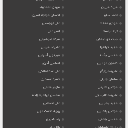
فرزاد فرزین
مهدی احمدوند
احمد سلو
احسان خواجه امیری
مهدی مقدم
علی لهراسبی
ترند اینستا
امیر علی
بابک جهانبخش
میثم ابراهیمی
مجید خراطها
علیرضا قربانی
محسن یگانه
فریدون آسرایی
کامران مولایی
افشین آذری
علیرضا روزگار
علی عبدالمالکی
سامان جلیلی
حمید عسکری
مرتضی اشرفی
مازیار فلاحی
علیرضا طلیسچی
محسن ابراهیم زاده
مجید یحیایی
علی اصحابی
مرتضی پاشایی
روزبه نعمت الهی
محسن یاحقی
رضا شیری
بهنام علمشاهی
پازل بند