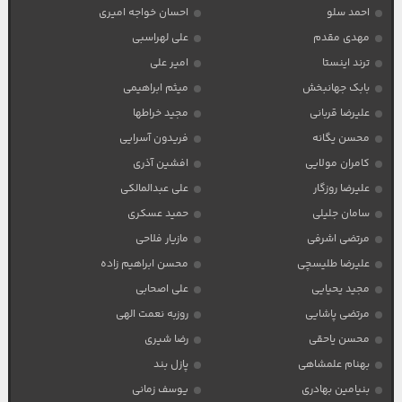
احمد سلو
احسان خواجه امیری
مهدی مقدم
علی لهراسبی
ترند اینستا
امیر علی
بابک جهانبخش
میثم ابراهیمی
علیرضا قربانی
مجید خراطها
محسن یگانه
فریدون آسرایی
کامران مولایی
افشین آذری
علیرضا روزگار
علی عبدالمالکی
سامان جلیلی
حمید عسکری
مرتضی اشرفی
مازیار فلاحی
علیرضا طلیسچی
محسن ابراهیم زاده
مجید یحیایی
علی اصحابی
مرتضی پاشایی
روزبه نعمت الهی
محسن یاحقی
رضا شیری
بهنام علمشاهی
پازل بند
بنیامین بهادری
یوسف زمانی