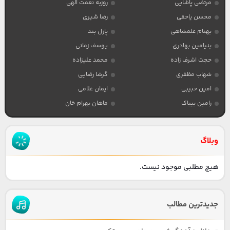
مرتضی پاشایی
روزبه نعمت الهی
محسن یاحقی
رضا شیری
بهنام علمشاهی
پازل بند
بنیامین بهادری
یوسف زمانی
حجت اشرف زاده
محمد علیزاده
شهاب مظفری
گرشا رضایی
امین حبیبی
ایمان غلامی
رامین بیباک
ماهان بهرام خان
وبلاگ
هیچ مطلبی موجود نیست.
جدیدترین مطالب