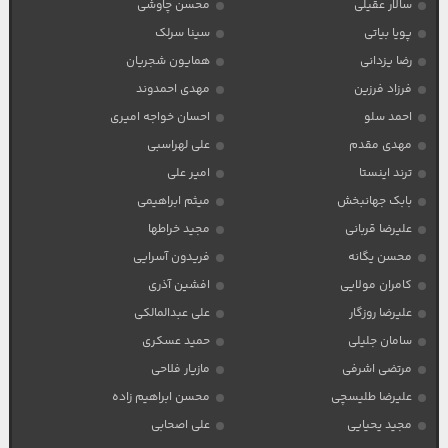
سالار عقیلی
محسن چاوشی
پویا بیاتی
سینا سرلک
رضا یزدانی
همایون شجریان
فرزاد فرزین
مهدی احمدوند
احمد سلو
احسان خواجه امیری
مهدی مقدم
علی لهراسبی
ترند اینستا
امیر علی
بابک جهانبخش
میثم ابراهیمی
علیرضا قربانی
مجید خراطها
محسن یگانه
فریدون آسرایی
کامران مولایی
افشین آذری
علیرضا روزگار
علی عبدالمالکی
سامان جلیلی
حمید عسکری
مرتضی اشرفی
مازیار فلاحی
علیرضا طلیسچی
محسن ابراهیم زاده
مجید یحیایی
علی اصحابی