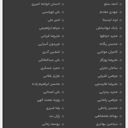
احمد سلو
احسان خواجه امیری
مهدی مقدم
علی لهراسبی
ترند اینستا
امیر علی
بابک جهانبخش
میثم ابراهیمی
مجید خراطها
علیرضا قربانی
محسن یگانه
فریدون آسرایی
کامران مولایی
افشین آذری
علیرضا روزگار
علی عبدالمالکی
سامان جلیلی
حمید عسکری
مرتضی اشرفی
مازیار فلاحی
علیرضا طلیسچی
محسن ابراهیم زاده
مجید یحیایی
علی اصحابی
مرتضی پاشایی
روزبه نعمت الهی
محسن یاحقی
رضا شیری
بهنام علمشاهی
پازل بند
بنیامین بهادری
یوسف زمانی