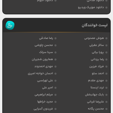
دانلود مداحی
دانلود آلبوم
دانلود موزیک ویدیو
لیست خوانندگان
هوش مصنوعی
رضا صادقی
سالار عقیلی
محسن چاوشی
پویا بیاتی
سینا سرلک
رضا یزدانی
همایون شجریان
فرزاد فرزین
مهدی احمدوند
احمد سلو
احسان خواجه امیری
مهدی مقدم
علی لهراسبی
ترند اینستا
امیر علی
بابک جهانبخش
میثم ابراهیمی
علیرضا قربانی
مجید خراطها
محسن یگانه
فریدون آسرایی