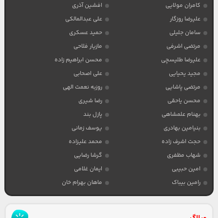
کامران مولایی
افشین آذری
علیرضا روزگار
علی عبدالمالکی
سامان جلیلی
حمید عسکری
مرتضی اشرفی
مازیار فلاحی
علیرضا طلیسچی
محسن ابراهیم زاده
مجید یحیایی
علی اصحابی
مرتضی پاشایی
روزبه نعمت الهی
محسن یاحقی
رضا شیری
بهنام علمشاهی
پازل بند
بنیامین بهادری
یوسف زمانی
حجت اشرف زاده
محمد علیزاده
شهاب مظفری
گرشا رضایی
امین حبیبی
ایمان غلامی
رامین بیباک
ماهان بهرام خان