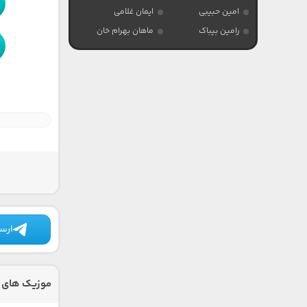
امین حبیبی
ایمان غلامی
رامین بیباک
ماهان بهرام خان
ارسا
موزیک های د