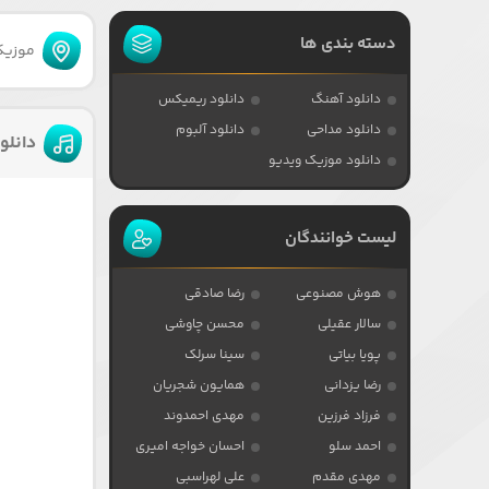
دسته بندی ها
موزیکا
دانلود آهنگ
دانلود ریمیکس
دانلود مداحی
دانلود آلبوم
دانلو
دانلود موزیک ویدیو
لیست خوانندگان
هوش مصنوعی
رضا صادقی
سالار عقیلی
محسن چاوشی
پویا بیاتی
سینا سرلک
رضا یزدانی
همایون شجریان
فرزاد فرزین
مهدی احمدوند
احمد سلو
احسان خواجه امیری
مهدی مقدم
علی لهراسبی