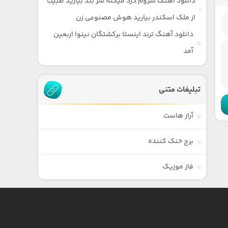
دانلود آهنگ سروم درد میکنه سر بند بیارید طبیب
از ملک اسکندر بیارید هوش مصنوعی زن
دانلود آهنگ ترند اینستا برکشتگان نینوا اربعین
آمد
تبلیغات متنی
آراز هاست
برج خنک کننده
فاز موزیک