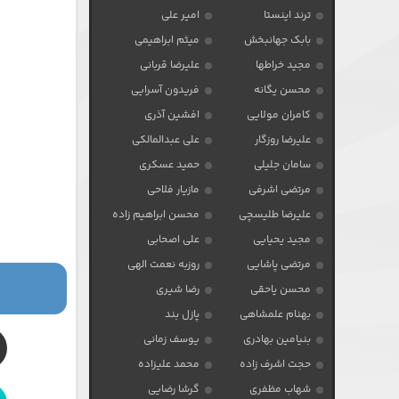
ترند اینستا
امیر علی
بابک جهانبخش
میثم ابراهیمی
مجید خراطها
علیرضا قربانی
محسن یگانه
فریدون آسرایی
کامران مولایی
افشین آذری
علیرضا روزگار
علی عبدالمالکی
سامان جلیلی
حمید عسکری
مرتضی اشرفی
مازیار فلاحی
علیرضا طلیسچی
محسن ابراهیم زاده
مجید یحیایی
علی اصحابی
مرتضی پاشایی
روزبه نعمت الهی
محسن یاحقی
رضا شیری
بهنام علمشاهی
پازل بند
بنیامین بهادری
یوسف زمانی
حجت اشرف زاده
محمد علیزاده
شهاب مظفری
گرشا رضایی