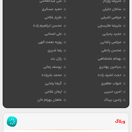
علیرضا روزگار
علی عبدالمالکی
سامان جلیلی
حمید عسکری
مرتضی اشرفی
مازیار فلاحی
علیرضا طلیسچی
محسن ابراهیم زاده
مجید یحیایی
علی اصحابی
مرتضی پاشایی
روزبه نعمت الهی
محسن یاحقی
رضا شیری
بهنام علمشاهی
پازل بند
بنیامین بهادری
یوسف زمانی
حجت اشرف زاده
محمد علیزاده
شهاب مظفری
گرشا رضایی
امین حبیبی
ایمان غلامی
رامین بیباک
ماهان بهرام خان
وبلاگ