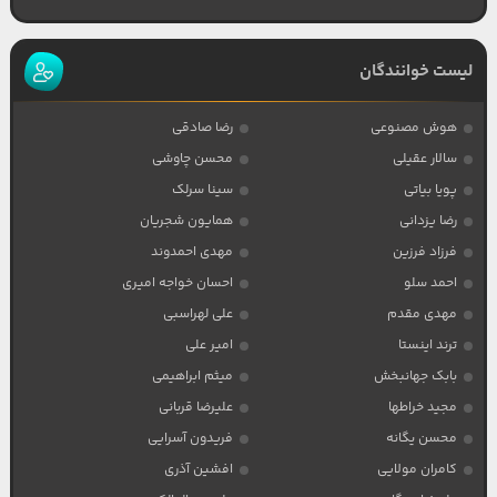
لیست خوانندگان
هوش مصنوعی
رضا صادقی
سالار عقیلی
محسن چاوشی
پویا بیاتی
سینا سرلک
رضا یزدانی
همایون شجریان
فرزاد فرزین
مهدی احمدوند
احمد سلو
احسان خواجه امیری
مهدی مقدم
علی لهراسبی
ترند اینستا
امیر علی
بابک جهانبخش
میثم ابراهیمی
مجید خراطها
علیرضا قربانی
محسن یگانه
فریدون آسرایی
کامران مولایی
افشین آذری