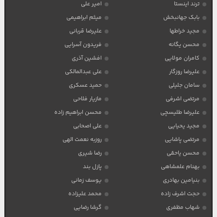
ترند اینستا
امیر علی
بابک جهانبخش
میثم ابراهیمی
مجید خراطها
علیرضا قربانی
محسن یگانه
فریدون آسرایی
کامران مولایی
افشین آذری
علیرضا روزگار
علی عبدالمالکی
سامان جلیلی
حمید عسکری
مرتضی اشرفی
مازیار فلاحی
علیرضا طلیسچی
محسن ابراهیم زاده
مجید یحیایی
علی اصحابی
مرتضی پاشایی
روزبه نعمت الهی
محسن یاحقی
رضا شیری
بهنام علمشاهی
پازل بند
بنیامین بهادری
یوسف زمانی
حجت اشرف زاده
محمد علیزاده
شهاب مظفری
گرشا رضایی