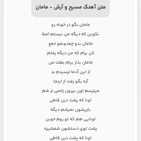
متن آهنگ مسیح و آرش - مامان
مامان بگو در خونه رو
نکوبن که دیگه من نیستم اصلا
مامان بدو چمدونمو جمع
کن برام که من دیگه رفتم
مامان بذار بیام بغلت من
از این آدما ترسیدم بد
آره بگو رفت از اینجا
میترسم اون بیرون زخمی تر شم
اونا که پشت درن قاطی
بازیشون نمیشم دیگه
اونایی هم که تو روم خوبن
پشت توی دستشون شمشیره
اونا که پشت درن قاطی