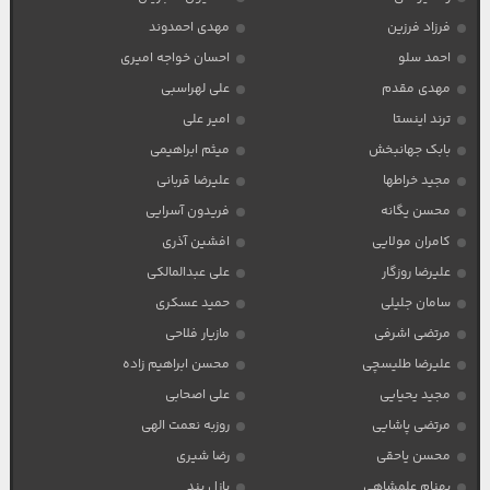
فرزاد فرزین
مهدی احمدوند
احمد سلو
احسان خواجه امیری
مهدی مقدم
علی لهراسبی
ترند اینستا
امیر علی
بابک جهانبخش
میثم ابراهیمی
مجید خراطها
علیرضا قربانی
محسن یگانه
فریدون آسرایی
کامران مولایی
افشین آذری
علیرضا روزگار
علی عبدالمالکی
سامان جلیلی
حمید عسکری
مرتضی اشرفی
مازیار فلاحی
علیرضا طلیسچی
محسن ابراهیم زاده
مجید یحیایی
علی اصحابی
مرتضی پاشایی
روزبه نعمت الهی
محسن یاحقی
رضا شیری
بهنام علمشاهی
پازل بند