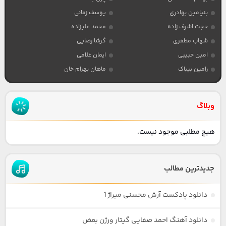
بنیامین بهادری
یوسف زمانی
حجت اشرف زاده
محمد علیزاده
شهاب مظفری
گرشا رضایی
امین حبیبی
ایمان غلامی
رامین بیباک
ماهان بهرام خان
وبلاگ
هیچ مطلبی موجود نیست.
جدیدترین مطالب
دانلود پادکست آرش محسنی میراژ 1
دانلود آهنگ احمد صفایی گیتار ورژن بعض