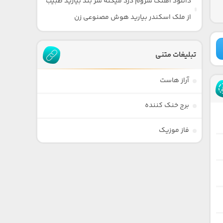
دانلود آهنگ سروم درد میکنه سر بند بیارید طبیب
از ملک اسکندر بیارید هوش مصنوعی زن
تبلیغات متنی
آراز هاست
برج خنک کننده
فاز موزیک