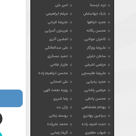
ترند اینستا
امیر علی
بابک جهانبخش
میثم ابراهیمی
مجید خراطها
علیرضا قربانی
محسن یگانه
فریدون آسرایی
کامران مولایی
افشین آذری
علیرضا روزگار
علی عبدالمالکی
سامان جلیلی
حمید عسکری
مرتضی اشرفی
مازیار فلاحی
علیرضا طلیسچی
محسن ابراهیم زاده
مجید یحیایی
علی اصحابی
مرتضی پاشایی
روزبه نعمت الهی
محسن یاحقی
رضا شیری
بهنام علمشاهی
پازل بند
بنیامین بهادری
یوسف زمانی
حجت اشرف زاده
محمد علیزاده
شهاب مظفری
گرشا رضایی