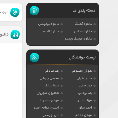
دسته بندی ها
موزیکا
دانلود آهنگ
دانلود ریمیکس
دانلود مداحی
دانلود آلبوم
دانلو
دانلود موزیک ویدیو
لیست خوانندگان
هوش مصنوعی
رضا صادقی
سالار عقیلی
محسن چاوشی
پویا بیاتی
سینا سرلک
رضا یزدانی
همایون شجریان
فرزاد فرزین
مهدی احمدوند
احمد سلو
احسان خواجه امیری
مهدی مقدم
علی لهراسبی