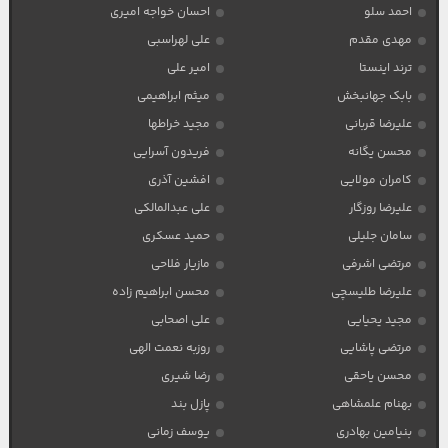
احمد سلو
احسان خواجه امیری
مهدی مقدم
علی لهراسبی
ترند اینستا
امیر علی
بابک جهانبخش
میثم ابراهیمی
علیرضا قربانی
مجید خراطها
محسن یگانه
فریدون آسرایی
کامران مولایی
افشین آذری
علیرضا روزگار
علی عبدالمالکی
سامان جلیلی
حمید عسکری
مرتضی اشرفی
مازیار فلاحی
علیرضا طلیسچی
محسن ابراهیم زاده
مجید یحیایی
علی اصحابی
مرتضی پاشایی
روزبه نعمت الهی
محسن یاحقی
رضا شیری
بهنام علمشاهی
پازل بند
بنیامین بهادری
یوسف زمانی