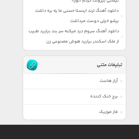
نیستی بیرونت کردم (نورا)
دانلود آهنگ ترند اینستا حسنی ما یه بره داشت
برشو خیلی دوست میداشت
دانلود آهنگ سروم درد میکنه سر بند بیارید طبیب
از ملک اسکندر بیارید هوش مصنوعی زن
تبلیغات متنی
آراز هاست
برج خنک کننده
فاز موزیک