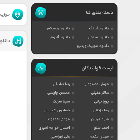
دسته بندی ها
موزیکا
دانلود آهنگ
دانلود ریمیکس
دانلود مداحی
دانلود آلبوم
دانلو
دانلود موزیک ویدیو
لیست خوانندگان
هوش مصنوعی
رضا صادقی
سالار عقیلی
محسن چاوشی
پویا بیاتی
سینا سرلک
رضا یزدانی
همایون شجریان
فرزاد فرزین
مهدی احمدوند
احمد سلو
احسان خواجه امیری
مهدی مقدم
علی لهراسبی