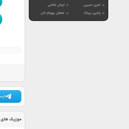
امین حبیبی
ایمان غلامی
رامین بیباک
ماهان بهرام خان
ارسا
موزیک های د