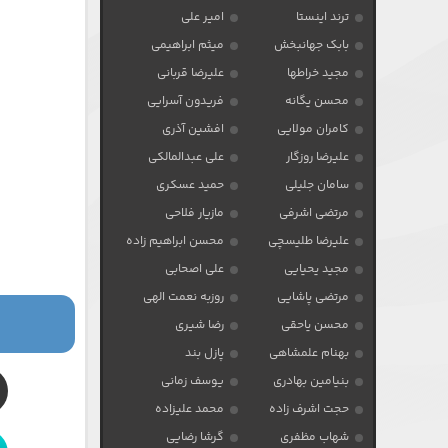
ترند اینستا
امیر علی
بابک جهانبخش
میثم ابراهیمی
مجید خراطها
علیرضا قربانی
محسن یگانه
فریدون آسرایی
کامران مولایی
افشین آذری
علیرضا روزگار
علی عبدالمالکی
سامان جلیلی
حمید عسکری
مرتضی اشرفی
مازیار فلاحی
علیرضا طلیسچی
محسن ابراهیم زاده
مجید یحیایی
علی اصحابی
مرتضی پاشایی
روزبه نعمت الهی
محسن یاحقی
رضا شیری
بهنام علمشاهی
پازل بند
بنیامین بهادری
یوسف زمانی
حجت اشرف زاده
محمد علیزاده
شهاب مظفری
گرشا رضایی