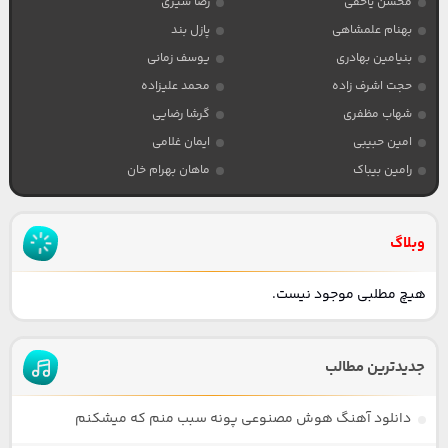
محسن یاحقی
رضا شیری
بهنام علمشاهی
پازل بند
بنیامین بهادری
یوسف زمانی
حجت اشرف زاده
محمد علیزاده
شهاب مظفری
گرشا رضایی
امین حبیبی
ایمان غلامی
رامین بیباک
ماهان بهرام خان
وبلاگ
هیچ مطلبی موجود نیست.
جدیدترین مطالب
دانلود آهنگ هوش مصنوعی پونه سبب منم که میشکنم