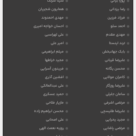
پویا بیاتی
سینا سرلک
رضا یزدانی
همایون شجریان
فرزاد فرزین
مهدی احمدوند
احمد سلو
احسان خواجه امیری
مهدی مقدم
علی لهراسبی
ترند اینستا
امیر علی
بابک جهانبخش
میثم ابراهیمی
علیرضا قربانی
مجید خراطها
محسن یگانه
فریدون آسرایی
کامران مولایی
افشین آذری
علیرضا روزگار
علی عبدالمالکی
سامان جلیلی
حمید عسکری
مرتضی اشرفی
مازیار فلاحی
علیرضا طلیسچی
محسن ابراهیم زاده
مجید یحیایی
علی اصحابی
مرتضی پاشایی
روزبه نعمت الهی