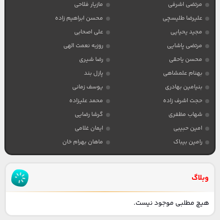
مرتضی اشرفی
مازیار فلاحی
علیرضا طلیسچی
محسن ابراهیم زاده
مجید یحیایی
علی اصحابی
مرتضی پاشایی
روزبه نعمت الهی
محسن یاحقی
رضا شیری
بهنام علمشاهی
پازل بند
بنیامین بهادری
یوسف زمانی
حجت اشرف زاده
محمد علیزاده
شهاب مظفری
گرشا رضایی
امین حبیبی
ایمان غلامی
رامین بیباک
ماهان بهرام خان
وبلاگ
هیچ مطلبی موجود نیست.