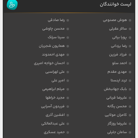
لیست خوانندگان
هوش مصنوعی
رضا صادقی
سالار عقیلی
محسن چاوشی
پویا بیاتی
سینا سرلک
رضا یزدانی
همایون شجریان
فرزاد فرزین
مهدی احمدوند
احمد سلو
احسان خواجه امیری
مهدی مقدم
علی لهراسبی
ترند اینستا
امیر علی
بابک جهانبخش
میثم ابراهیمی
علیرضا قربانی
مجید خراطها
محسن یگانه
فریدون آسرایی
کامران مولایی
افشین آذری
علیرضا روزگار
علی عبدالمالکی
سامان جلیلی
حمید عسکری