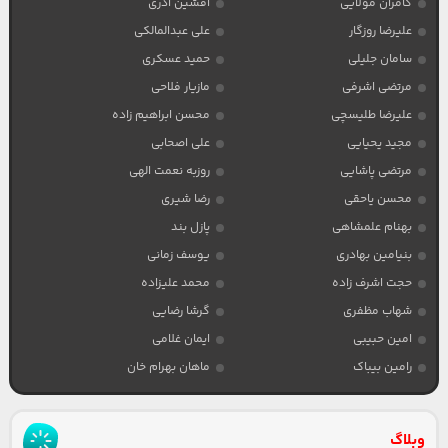
کامران مولایی
افشین آذری
علیرضا روزگار
علی عبدالمالکی
سامان جلیلی
حمید عسکری
مرتضی اشرفی
مازیار فلاحی
علیرضا طلیسچی
محسن ابراهیم زاده
مجید یحیایی
علی اصحابی
مرتضی پاشایی
روزبه نعمت الهی
محسن یاحقی
رضا شیری
بهنام علمشاهی
پازل بند
بنیامین بهادری
یوسف زمانی
حجت اشرف زاده
محمد علیزاده
شهاب مظفری
گرشا رضایی
امین حبیبی
ایمان غلامی
رامین بیباک
ماهان بهرام خان
وبلاگ