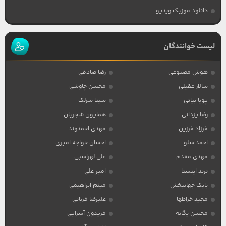
دانلود موزیک ویدیو
لیست خوانندگان
هوش مصنوعی
رضا صادقی
سالار عقیلی
محسن چاوشی
پویا بیاتی
سینا سرلک
رضا یزدانی
همایون شجریان
فرزاد فرزین
مهدی احمدوند
احمد سلو
احسان خواجه امیری
مهدی مقدم
علی لهراسبی
ترند اینستا
امیر علی
بابک جهانبخش
میثم ابراهیمی
مجید خراطها
علیرضا قربانی
محسن یگانه
فریدون آسرایی