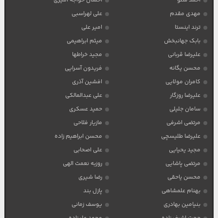
احمد سلو
احسان خواجه امیری
مهدی مقدم
علی لهراسبی
ترند اینستا
امیر علی
بابک جهانبخش
میثم ابراهیمی
علیرضا قربانی
مجید خراطها
محسن یگانه
فریدون آسرایی
کامران مولایی
افشین آذری
علیرضا روزگار
علی عبدالمالکی
سامان جلیلی
حمید عسکری
مرتضی اشرفی
مازیار فلاحی
علیرضا طلیسچی
محسن ابراهیم زاده
مجید یحیایی
علی اصحابی
مرتضی پاشایی
روزبه نعمت الهی
محسن یاحقی
رضا شیری
بهنام علمشاهی
پازل بند
بنیامین بهادری
یوسف زمانی