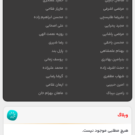
سامان جلیلی
حمید عسکری
مرتضی اشرفی
مازیار فلاحی
علیرضا طلیسچی
محسن ابراهیم زاده
مجید یحیایی
علی اصحابی
مرتضی پاشایی
روزبه نعمت الهی
محسن یاحقی
رضا شیری
بهنام علمشاهی
پازل بند
بنیامین بهادری
یوسف زمانی
حجت اشرف زاده
محمد علیزاده
شهاب مظفری
گرشا رضایی
امین حبیبی
ایمان غلامی
رامین بیباک
ماهان بهرام خان
وبلاگ
هیچ مطلبی موجود نیست.