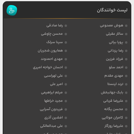
لیست خوانندگان
هوش مصنوعی
رضا صادقی
سالار عقیلی
محسن چاوشی
پویا بیاتی
سینا سرلک
رضا یزدانی
همایون شجریان
فرزاد فرزین
مهدی احمدوند
احمد سلو
احسان خواجه امیری
مهدی مقدم
علی لهراسبی
ترند اینستا
امیر علی
بابک جهانبخش
میثم ابراهیمی
علیرضا قربانی
مجید خراطها
محسن یگانه
فریدون آسرایی
کامران مولایی
افشین آذری
علیرضا روزگار
علی عبدالمالکی