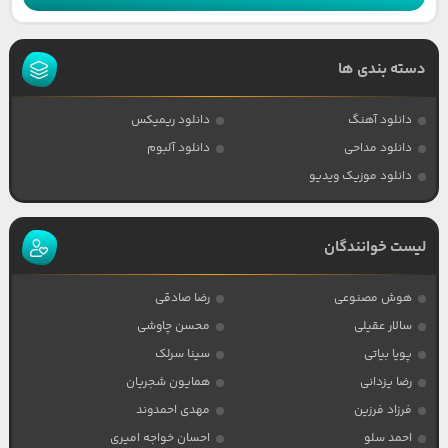
دسته بندی ها
دانلود آهنگ
دانلود ریمیکس
دانلود مداحی
دانلود آلبوم
دانلود موزیک ویدیو
لیست خوانندگان
هوش مصنوعی
رضا صادقی
سالار عقیلی
محسن چاوشی
پویا بیاتی
سینا سرلک
رضا یزدانی
همایون شجریان
فرزاد فرزین
مهدی احمدوند
احمد سلو
احسان خواجه امیری