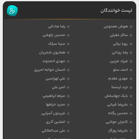
لیست خوانندگان
هوش مصنوعی
رضا صادقی
سالار عقیلی
محسن چاوشی
پویا بیاتی
سینا سرلک
رضا یزدانی
همایون شجریان
فرزاد فرزین
مهدی احمدوند
احمد سلو
احسان خواجه امیری
مهدی مقدم
علی لهراسبی
ترند اینستا
امیر علی
بابک جهانبخش
میثم ابراهیمی
علیرضا قربانی
مجید خراطها
محسن یگانه
فریدون آسرایی
کامران مولایی
افشین آذری
علیرضا روزگار
علی عبدالمالکی