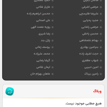
سامان جلیلی
حمید عسکری
مرتضی اشرفی
مازیار فلاحی
علیرضا طلیسچی
محسن ابراهیم زاده
مجید یحیایی
علی اصحابی
مرتضی پاشایی
روزبه نعمت الهی
محسن یاحقی
رضا شیری
بهنام علمشاهی
پازل بند
بنیامین بهادری
یوسف زمانی
حجت اشرف زاده
محمد علیزاده
شهاب مظفری
گرشا رضایی
امین حبیبی
ایمان غلامی
رامین بیباک
ماهان بهرام خان
وبلاگ
هیچ مطلبی موجود نیست.