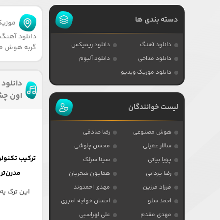
دسته بندی ها
موزیکا
دانلود آهنگ 
دانلود آهنگ
دانلود ریمیکس
گربه هوش م
دانلود مداحی
دانلود آلبوم
دانلود موزیک ویدیو
دانلود 
اون چش
لیست خوانندگان
هوش مصنوعی
رضا صادقی
سالار عقیلی
محسن چاوشی
ترکیب تکنولو
پویا بیاتی
سینا سرلک
مدرن‌تری 
رضا یزدانی
همایون شجریان
فرزاد فرزین
مهدی احمدوند
این ترک یه
احمد سلو
احسان خواجه امیری
مهدی مقدم
علی لهراسبی