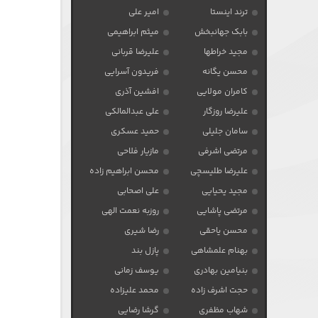
ترند اینستا
امیر علی
بابک جهانبخش
میثم ابراهیمی
مجید خراطها
علیرضا قربانی
محسن یگانه
فریدون آسرایی
کامران مولایی
افشین آذری
علیرضا روزگار
علی عبدالمالکی
سامان جلیلی
حمید عسکری
مرتضی اشرفی
مازیار فلاحی
علیرضا طلیسچی
محسن ابراهیم زاده
مجید یحیایی
علی اصحابی
مرتضی پاشایی
روزبه نعمت الهی
محسن یاحقی
رضا شیری
بهنام علمشاهی
پازل بند
بنیامین بهادری
یوسف زمانی
حجت اشرف زاده
محمد علیزاده
شهاب مظفری
گرشا رضایی