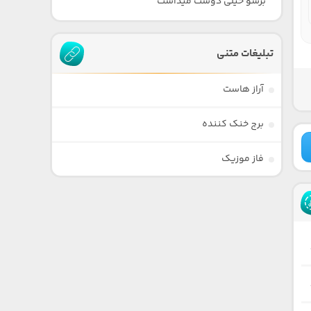
برشو خیلی دوست میداشت
تبلیغات متنی
آراز هاست
برج خنک کننده
فاز موزیک