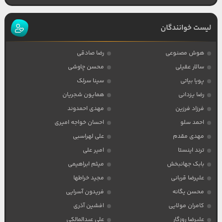
لیست خوانندگان
هوش مصنوعی
رضا صادقی
سالار عقیلی
محسن چاوشی
پویا بیاتی
سینا سرلک
رضا یزدانی
همایون شجریان
فرزاد فرزین
مهدی احمدوند
احمد سلو
احسان خواجه امیری
مهدی مقدم
علی لهراسبی
ترند اینستا
امیر علی
بابک جهانبخش
میثم ابراهیمی
علیرضا قربانی
مجید خراطها
محسن یگانه
فریدون آسرایی
کامران مولایی
افشین آذری
علیرضا روزگار
علی عبدالمالکی