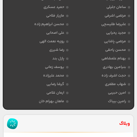
سامان جلیلی
حمید عسکری
مرتضی اشرفی
مازیار فلاحی
علیرضا طلیسچی
محسن ابراهیم زاده
مجید یحیایی
علی اصحابی
مرتضی پاشایی
روزبه نعمت الهی
محسن یاحقی
رضا شیری
بهنام علمشاهی
پازل بند
بنیامین بهادری
یوسف زمانی
حجت اشرف زاده
محمد علیزاده
شهاب مظفری
گرشا رضایی
امین حبیبی
ایمان غلامی
رامین بیباک
ماهان بهرام خان
وبلاگ