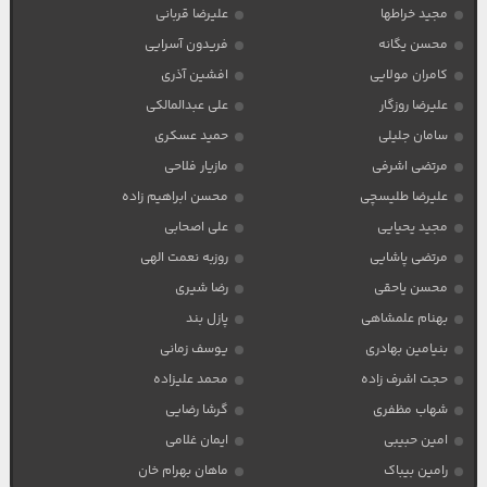
مجید خراطها
علیرضا قربانی
محسن یگانه
فریدون آسرایی
کامران مولایی
افشین آذری
علیرضا روزگار
علی عبدالمالکی
سامان جلیلی
حمید عسکری
مرتضی اشرفی
مازیار فلاحی
علیرضا طلیسچی
محسن ابراهیم زاده
مجید یحیایی
علی اصحابی
مرتضی پاشایی
روزبه نعمت الهی
محسن یاحقی
رضا شیری
بهنام علمشاهی
پازل بند
بنیامین بهادری
یوسف زمانی
حجت اشرف زاده
محمد علیزاده
شهاب مظفری
گرشا رضایی
امین حبیبی
ایمان غلامی
رامین بیباک
ماهان بهرام خان