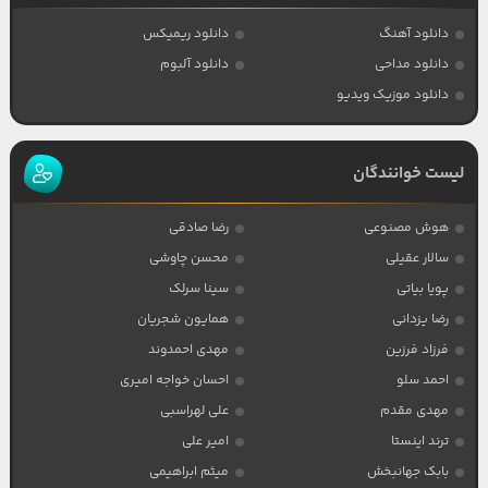
دانلود آهنگ
دانلود ریمیکس
دانلود مداحی
دانلود آلبوم
دانلود موزیک ویدیو
لیست خوانندگان
هوش مصنوعی
رضا صادقی
سالار عقیلی
محسن چاوشی
پویا بیاتی
سینا سرلک
رضا یزدانی
همایون شجریان
فرزاد فرزین
مهدی احمدوند
احمد سلو
احسان خواجه امیری
مهدی مقدم
علی لهراسبی
ترند اینستا
امیر علی
بابک جهانبخش
میثم ابراهیمی