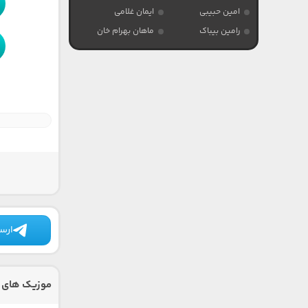
امین حبیبی
ایمان غلامی
رامین بیباک
ماهان بهرام خان
ارسا
موزیک های د