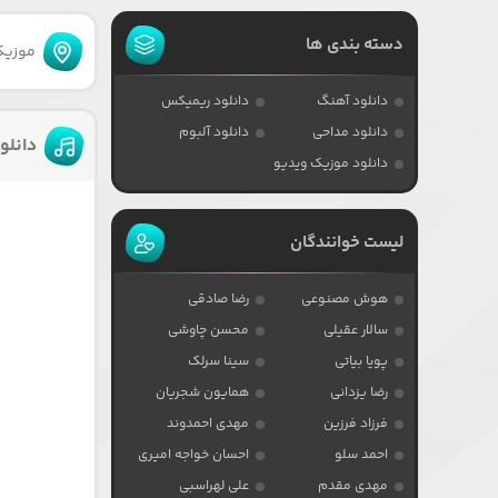
دسته بندی ها
موزیکا
دانلود آهنگ
دانلود ریمیکس
دانلود مداحی
دانلود آلبوم
دانلود 
دانلود موزیک ویدیو
لیست خوانندگان
هوش مصنوعی
رضا صادقی
سالار عقیلی
محسن چاوشی
پویا بیاتی
سینا سرلک
رضا یزدانی
همایون شجریان
فرزاد فرزین
مهدی احمدوند
احمد سلو
احسان خواجه امیری
مهدی مقدم
علی لهراسبی