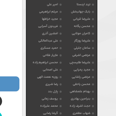
ترند اینستا
امیر علی
بابک جهانبخش
میثم ابراهیمی
علیرضا قربانی
مجید خراطها
محسن یگانه
فریدون آسرایی
کامران مولایی
افشین آذری
علیرضا روزگار
علی عبدالمالکی
سامان جلیلی
حمید عسکری
مرتضی اشرفی
مازیار فلاحی
علیرضا طلیسچی
محسن ابراهیم زاده
مجید یحیایی
علی اصحابی
مرتضی پاشایی
روزبه نعمت الهی
محسن یاحقی
رضا شیری
بهنام علمشاهی
پازل بند
بنیامین بهادری
یوسف زمانی
حجت اشرف زاده
محمد علیزاده
شهاب مظفری
گرشا رضایی