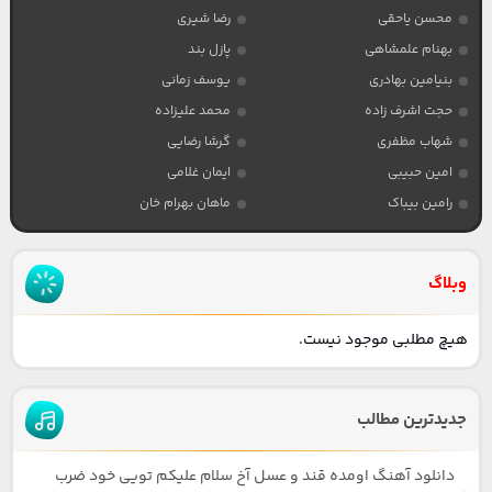
محسن یاحقی
رضا شیری
بهنام علمشاهی
پازل بند
بنیامین بهادری
یوسف زمانی
حجت اشرف زاده
محمد علیزاده
شهاب مظفری
گرشا رضایی
امین حبیبی
ایمان غلامی
رامین بیباک
ماهان بهرام خان
وبلاگ
هیچ مطلبی موجود نیست.
جدیدترین مطالب
دانلود آهنگ اومده قند و عسل آخ سلام علیکم تویی خود ضرب