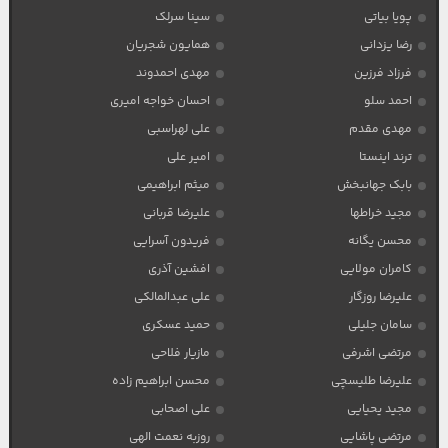
پویا بیاتی
سینا سرلک
رضا یزدانی
همایون شجریان
فرزاد فرزین
مهدی احمدوند
احمد سلو
احسان خواجه امیری
مهدی مقدم
علی لهراسبی
ترند اینستا
امیر علی
بابک جهانبخش
میثم ابراهیمی
مجید خراطها
علیرضا قربانی
محسن یگانه
فریدون آسرایی
کامران مولایی
افشین آذری
علیرضا روزگار
علی عبدالمالکی
سامان جلیلی
حمید عسکری
مرتضی اشرفی
مازیار فلاحی
علیرضا طلیسچی
محسن ابراهیم زاده
مجید یحیایی
علی اصحابی
مرتضی پاشایی
روزبه نعمت الهی