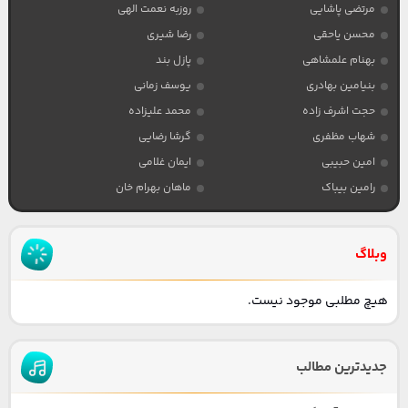
مرتضی پاشایی
روزبه نعمت الهی
محسن یاحقی
رضا شیری
بهنام علمشاهی
پازل بند
بنیامین بهادری
یوسف زمانی
حجت اشرف زاده
محمد علیزاده
شهاب مظفری
گرشا رضایی
امین حبیبی
ایمان غلامی
رامین بیباک
ماهان بهرام خان
وبلاگ
هیچ مطلبی موجود نیست.
جدیدترین مطالب