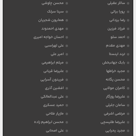
سالار عقیلی
محسن چاوشی
پویا بیاتی
سینا سرلک
رضا یزدانی
همایون شجریان
فرزاد فرزین
مهدی احمدوند
احمد سلو
احسان خواجه امیری
مهدی مقدم
علی لهراسبی
ترند اینستا
امیر علی
بابک جهانبخش
میثم ابراهیمی
مجید خراطها
علیرضا قربانی
محسن یگانه
فریدون آسرایی
کامران مولایی
افشین آذری
علیرضا روزگار
علی عبدالمالکی
سامان جلیلی
حمید عسکری
مرتضی اشرفی
مازیار فلاحی
علیرضا طلیسچی
محسن ابراهیم زاده
مجید یحیایی
علی اصحابی