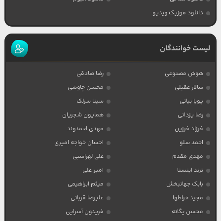
دانلود موزیک ویدیو
لیست خوانندگان
هوش مصنوعی
رضا صادقی
سالار عقیلی
محسن چاوشی
پویا بیاتی
سینا سرلک
رضا یزدانی
همایون شجریان
فرزاد فرزین
مهدی احمدوند
احمد سلو
احسان خواجه امیری
مهدی مقدم
علی لهراسبی
ترند اینستا
امیر علی
بابک جهانبخش
میثم ابراهیمی
مجید خراطها
علیرضا قربانی
محسن یگانه
فریدون آسرایی