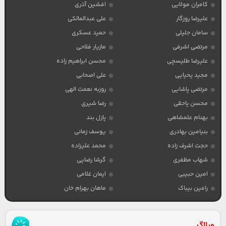
کامران مولایی
افشین آذری
علیرضا روزگار
علی عبدالمالکی
سامان جلیلی
حمید عسکری
مرتضی اشرفی
مازیار فلاحی
علیرضا طلیسچی
محسن ابراهیم زاده
مجید یحیایی
علی اصحابی
مرتضی پاشایی
روزبه نعمت الهی
محسن یاحقی
رضا شیری
بهنام علمشاهی
پازل بند
بنیامین بهادری
یوسف زمانی
حجت اشرف زاده
محمد علیزاده
شهاب مظفری
گرشا رضایی
امین حبیبی
ایمان غلامی
رامین بیباک
ماهان بهرام خان
وبلاگ