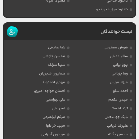
دانلود مداحی
دانلود آلبوم
دانلود موزیک ویدیو
لیست خوانندگان
هوش مصنوعی
رضا صادقی
سالار عقیلی
محسن چاوشی
پویا بیاتی
سینا سرلک
رضا یزدانی
همایون شجریان
فرزاد فرزین
مهدی احمدوند
احمد سلو
احسان خواجه امیری
مهدی مقدم
علی لهراسبی
ترند اینستا
امیر علی
بابک جهانبخش
میثم ابراهیمی
علیرضا قربانی
مجید خراطها
محسن یگانه
فریدون آسرایی