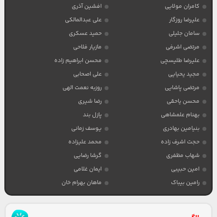
کامران مولایی
افشین آذری
علیرضا روزگار
علی عبدالمالکی
سامان جلیلی
حمید عسکری
مرتضی اشرفی
مازیار فلاحی
علیرضا طلیسچی
محسن ابراهیم زاده
مجید یحیایی
علی اصحابی
مرتضی پاشایی
روزبه نعمت الهی
محسن یاحقی
رضا شیری
بهنام علمشاهی
پازل بند
بنیامین بهادری
یوسف زمانی
حجت اشرف زاده
محمد علیزاده
شهاب مظفری
گرشا رضایی
امین حبیبی
ایمان غلامی
رامین بیباک
ماهان بهرام خان