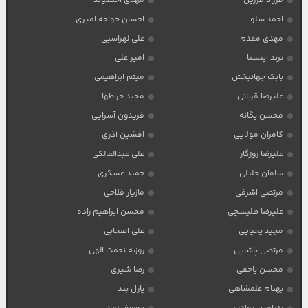
فرزاد فرزین
مهدی احمدوند
احمد سلو
احسان خواجه امیری
مهدی مقدم
علی لهراسبی
ترند اینستا
امیر علی
بابک جهانبخش
میثم ابراهیمی
علیرضا قربانی
مجید خراطها
محسن یگانه
فریدون آسرایی
کامران مولایی
افشین آذری
علیرضا روزگار
علی عبدالمالکی
سامان جلیلی
حمید عسکری
مرتضی اشرفی
مازیار فلاحی
علیرضا طلیسچی
محسن ابراهیم زاده
مجید یحیایی
علی اصحابی
مرتضی پاشایی
روزبه نعمت الهی
محسن یاحقی
رضا شیری
بهنام علمشاهی
پازل بند