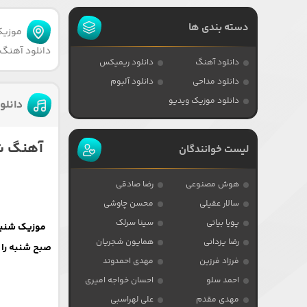
دسته بندی ها
موزیکا
دانلود آهنگ
دانلود آهنگ
دانلود ریمیکس
دانلود مداحی
دانلود آلبوم
دانلود موزیک ویدیو
دانلو
آهنگ ش
لیست خوانندگان
هوش مصنوعی
رضا صادقی
سالار عقیلی
محسن چاوشی
پویا بیاتی
سینا سرلک
رضا یزدانی
همایون شجریان
صبح شنبه را م
فرزاد فرزین
مهدی احمدوند
احمد سلو
احسان خواجه امیری
مهدی مقدم
علی لهراسبی