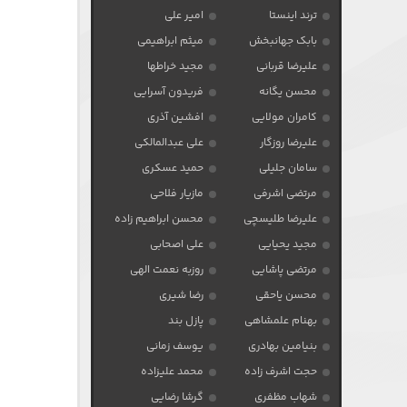
ترند اینستا
امیر علی
بابک جهانبخش
میثم ابراهیمی
علیرضا قربانی
مجید خراطها
محسن یگانه
فریدون آسرایی
کامران مولایی
افشین آذری
علیرضا روزگار
علی عبدالمالکی
سامان جلیلی
حمید عسکری
مرتضی اشرفی
مازیار فلاحی
علیرضا طلیسچی
محسن ابراهیم زاده
مجید یحیایی
علی اصحابی
مرتضی پاشایی
روزبه نعمت الهی
محسن یاحقی
رضا شیری
بهنام علمشاهی
پازل بند
بنیامین بهادری
یوسف زمانی
حجت اشرف زاده
محمد علیزاده
شهاب مظفری
گرشا رضایی