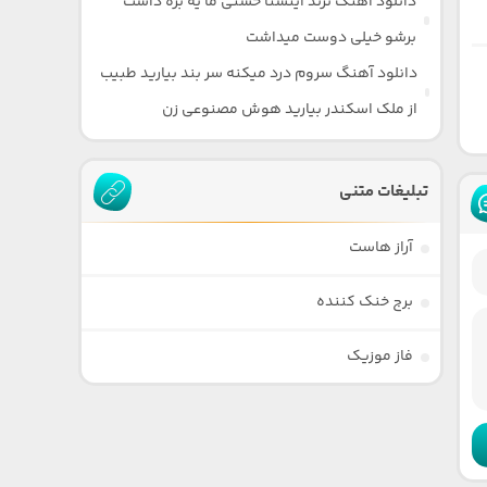
دانلود آهنگ ترند اینستا حسنی ما یه بره داشت
برشو خیلی دوست میداشت
دانلود آهنگ سروم درد میکنه سر بند بیارید طبیب
از ملک اسکندر بیارید هوش مصنوعی زن
تبلیغات متنی
آراز هاست
برج خنک کننده
فاز موزیک