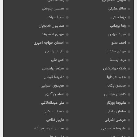
هوش مصنوعی
رضا صادقی
سالار عقیلی
محسن چاوشی
پویا بیاتی
سینا سرلک
رضا یزدانی
همایون شجریان
فرزاد فرزین
مهدی احمدوند
احمد سلو
احسان خواجه امیری
مهدی مقدم
علی لهراسبی
ترند اینستا
امیر علی
بابک جهانبخش
میثم ابراهیمی
مجید خراطها
علیرضا قربانی
محسن یگانه
فریدون آسرایی
کامران مولایی
افشین آذری
علیرضا روزگار
علی عبدالمالکی
سامان جلیلی
حمید عسکری
مرتضی اشرفی
مازیار فلاحی
علیرضا طلیسچی
محسن ابراهیم زاده