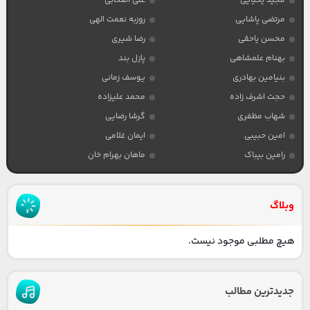
مجید یحیایی
علی اصحابی
مرتضی پاشایی
روزبه نعمت الهی
محسن یاحقی
رضا شیری
بهنام علمشاهی
پازل بند
بنیامین بهادری
یوسف زمانی
حجت اشرف زاده
محمد علیزاده
شهاب مظفری
گرشا رضایی
امین حبیبی
ایمان غلامی
رامین بیباک
ماهان بهرام خان
وبلاگ
هیچ مطلبی موجود نیست.
جدیدترین مطالب