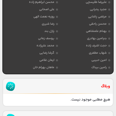
علیرضا طلیسچی
محسن ابراهیم زاده
مجید یحیایی
علی اصحابی
مرتضی پاشایی
روزبه نعمت الهی
محسن یاحقی
رضا شیری
بهنام علمشاهی
پازل بند
بنیامین بهادری
یوسف زمانی
حجت اشرف زاده
محمد علیزاده
شهاب مظفری
گرشا رضایی
امین حبیبی
ایمان غلامی
رامین بیباک
ماهان بهرام خان
وبلاگ
هیچ مطلبی موجود نیست.