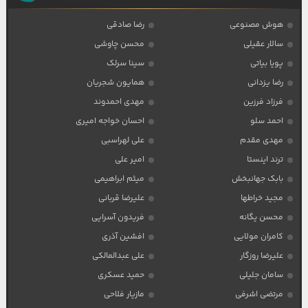
هوش مصنوعی
رضا صادقی
سالار عقیلی
محسن چاوشی
پویا بیاتی
سینا سرلک
رضا یزدانی
همایون شجریان
فرزاد فرزین
مهدی احمدوند
احمد سلو
احسان خواجه امیری
مهدی مقدم
علی لهراسبی
ترند اینستا
امیر علی
بابک جهانبخش
میثم ابراهیمی
مجید خراطها
علیرضا قربانی
محسن یگانه
فریدون آسرایی
کامران مولایی
افشین آذری
علیرضا روزگار
علی عبدالمالکی
سامان جلیلی
حمید عسکری
مرتضی اشرفی
مازیار فلاحی