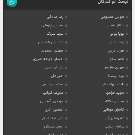
لیست خوانندگان
هوش مصنوعی
رضا صادقی
سالار عقیلی
محسن چاوشی
پویا بیاتی
سینا سرلک
رضا یزدانی
همایون شجریان
فرزاد فرزین
مهدی احمدوند
احمد سلو
احسان خواجه امیری
مهدی مقدم
علی لهراسبی
ترند اینستا
امیر علی
بابک جهانبخش
میثم ابراهیمی
مجید خراطها
علیرضا قربانی
محسن یگانه
فریدون آسرایی
کامران مولایی
افشین آذری
علیرضا روزگار
علی عبدالمالکی
سامان جلیلی
حمید عسکری