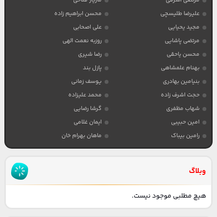
مرتضی اشرفی
مازیار فلاحی
علیرضا طلیسچی
محسن ابراهیم زاده
مجید یحیایی
علی اصحابی
مرتضی پاشایی
روزبه نعمت الهی
محسن یاحقی
رضا شیری
بهنام علمشاهی
پازل بند
بنیامین بهادری
یوسف زمانی
حجت اشرف زاده
محمد علیزاده
شهاب مظفری
گرشا رضایی
امین حبیبی
ایمان غلامی
رامین بیباک
ماهان بهرام خان
وبلاگ
هیچ مطلبی موجود نیست.