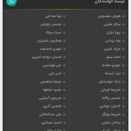
لیست خوانندگان
هوش مصنوعی
رضا صادقی
سالار عقیلی
محسن چاوشی
پویا بیاتی
سینا سرلک
رضا یزدانی
همایون شجریان
فرزاد فرزین
مهدی احمدوند
احمد سلو
احسان خواجه امیری
مهدی مقدم
علی لهراسبی
ترند اینستا
امیر علی
بابک جهانبخش
میثم ابراهیمی
علیرضا قربانی
مجید خراطها
محسن یگانه
فریدون آسرایی
کامران مولایی
افشین آذری
علیرضا روزگار
علی عبدالمالکی
سامان جلیلی
حمید عسکری
مرتضی اشرفی
مازیار فلاحی