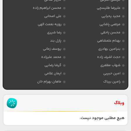
علیرضا طلیسچی
محسن ابراهیم زاده
مجید یحیایی
علی اصحابی
مرتضی پاشایی
روزبه نعمت الهی
محسن یاحقی
رضا شیری
بهنام علمشاهی
پازل بند
بنیامین بهادری
یوسف زمانی
حجت اشرف زاده
محمد علیزاده
شهاب مظفری
گرشا رضایی
امین حبیبی
ایمان غلامی
رامین بیباک
ماهان بهرام خان
وبلاگ
هیچ مطلبی موجود نیست.