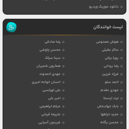
دانلود موزیک ویدیو
لیست خوانندگان
هوش مصنوعی
رضا صادقی
سالار عقیلی
محسن چاوشی
پویا بیاتی
سینا سرلک
رضا یزدانی
همایون شجریان
فرزاد فرزین
مهدی احمدوند
احمد سلو
احسان خواجه امیری
مهدی مقدم
علی لهراسبی
ترند اینستا
امیر علی
بابک جهانبخش
میثم ابراهیمی
مجید خراطها
علیرضا قربانی
محسن یگانه
فریدون آسرایی