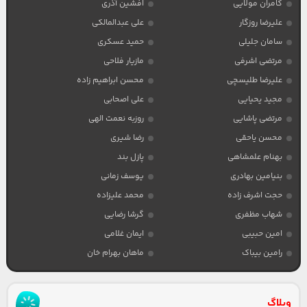
کامران مولایی
افشین آذری
علیرضا روزگار
علی عبدالمالکی
سامان جلیلی
حمید عسکری
مرتضی اشرفی
مازیار فلاحی
علیرضا طلیسچی
محسن ابراهیم زاده
مجید یحیایی
علی اصحابی
مرتضی پاشایی
روزبه نعمت الهی
محسن یاحقی
رضا شیری
بهنام علمشاهی
پازل بند
بنیامین بهادری
یوسف زمانی
حجت اشرف زاده
محمد علیزاده
شهاب مظفری
گرشا رضایی
امین حبیبی
ایمان غلامی
رامین بیباک
ماهان بهرام خان
وبلاگ