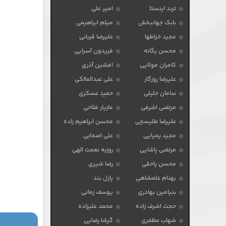
ترند اینستا
امیر علی
بابک جهانبخش
میثم ابراهیمی
مجید خراطها
علیرضا قربانی
محسن یگانه
فریدون آسرایی
کامران مولایی
افشین آذری
علیرضا روزگار
علی عبدالمالکی
سامان جلیلی
حمید عسکری
مرتضی اشرفی
مازیار فلاحی
علیرضا طلیسچی
محسن ابراهیم زاده
مجید یحیایی
علی اصحابی
مرتضی پاشایی
روزبه نعمت الهی
محسن یاحقی
رضا شیری
بهنام علمشاهی
پازل بند
بنیامین بهادری
یوسف زمانی
حجت اشرف زاده
محمد علیزاده
شهاب مظفری
گرشا رضایی