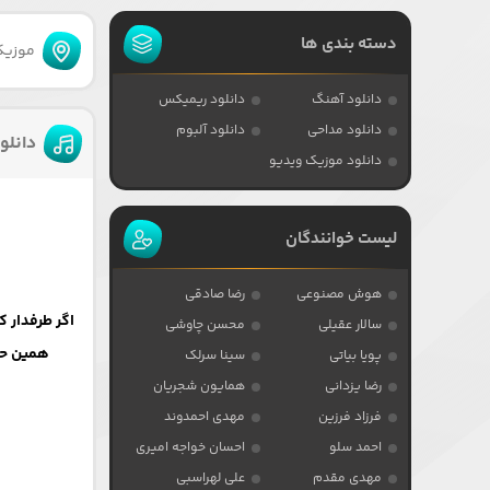
دسته بندی ها
موزیکا
دانلود آهنگ
دانلود ریمیکس
دانلود مداحی
دانلود آلبوم
دانلو
دانلود موزیک ویدیو
لیست خوانندگان
هوش مصنوعی
رضا صادقی
سالار عقیلی
محسن چاوشی
همین حال
پویا بیاتی
سینا سرلک
رضا یزدانی
همایون شجریان
فرزاد فرزین
مهدی احمدوند
احمد سلو
احسان خواجه امیری
مهدی مقدم
علی لهراسبی