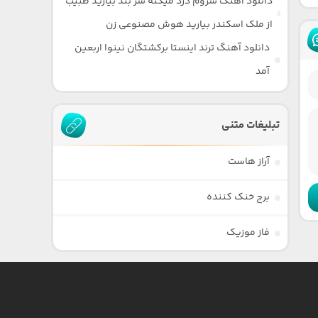
دانلود آهنگ سروم درد میکنه سر بند بیارید طبیب
از ملک اسکندر بیارید هوش مصنوعی زن
دانلود آهنگ ترند اینستا برکشتگان نینوا اربعین
آمد
تبلیغات متنی
آراز هاست
برج خنک کننده
فاز موزیک