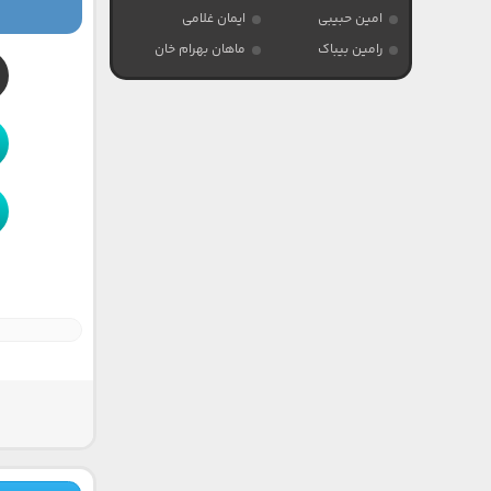
امین حبیبی
ایمان غلامی
رامین بیباک
ماهان بهرام خان