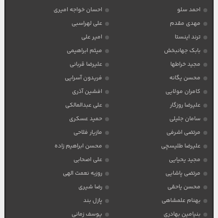
احمد سلو
احسان خواجه امیری
مهدی مقدم
علی لهراسبی
ترند اینستا
امیر علی
بابک جهانبخش
میثم ابراهیمی
مجید خراطها
علیرضا قربانی
محسن یگانه
فریدون آسرایی
کامران مولایی
افشین آذری
علیرضا روزگار
علی عبدالمالکی
سامان جلیلی
حمید عسکری
مرتضی اشرفی
مازیار فلاحی
علیرضا طلیسچی
محسن ابراهیم زاده
مجید یحیایی
علی اصحابی
مرتضی پاشایی
روزبه نعمت الهی
محسن یاحقی
رضا شیری
بهنام علمشاهی
پازل بند
بنیامین بهادری
یوسف زمانی