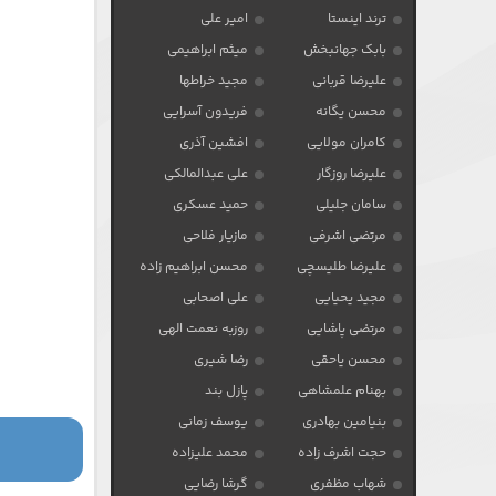
ترند اینستا
امیر علی
بابک جهانبخش
میثم ابراهیمی
علیرضا قربانی
مجید خراطها
محسن یگانه
فریدون آسرایی
کامران مولایی
افشین آذری
علیرضا روزگار
علی عبدالمالکی
سامان جلیلی
حمید عسکری
مرتضی اشرفی
مازیار فلاحی
علیرضا طلیسچی
محسن ابراهیم زاده
مجید یحیایی
علی اصحابی
مرتضی پاشایی
روزبه نعمت الهی
محسن یاحقی
رضا شیری
بهنام علمشاهی
پازل بند
بنیامین بهادری
یوسف زمانی
حجت اشرف زاده
محمد علیزاده
شهاب مظفری
گرشا رضایی