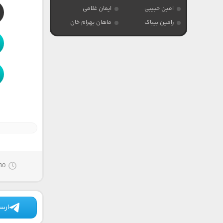
امین حبیبی
ایمان غلامی
رامین بیباک
ماهان بهرام خان
30 آگوست 25
ارسا