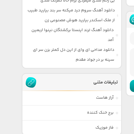
بی رحم شدی میمردی برام حالا کمرنگ شدی
دانلود آهنگ سروم درد میکنه سر بند بیارید طبیب
از ملک اسکندر بیارید هوش مصنوعی زن
دانلود آهنگ ترند اینستا برکشتگان نینوا اربعین
آمد
دانلود مداحی ای وای از این دل کمتر بزن سر ای
سینه بر در جواد مقدم
تبلیغات متنی
آراز هاست
برج خنک کننده
فاز موزیک