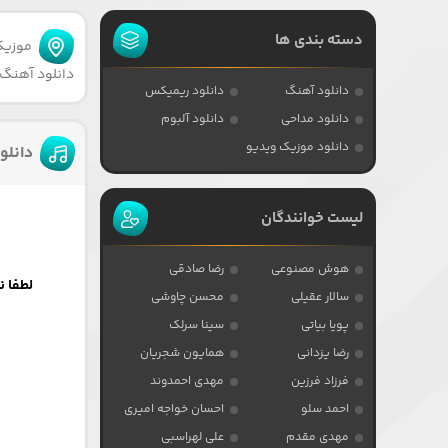
دسته بندی ها
موزیکا
دانلود آهنگ 
دانلود آهنگ
دانلود ریمیکس
دانلود مداحی
دانلود آلبوم
دانلود موزیک ویدیو
دانلو
لیست خوانندگان
هوش مصنوعی
رضا صادقی
لطفا ن
سالار عقیلی
محسن چاوشی
پویا بیاتی
سینا سرلک
رضا یزدانی
همایون شجریان
فرزاد فرزین
مهدی احمدوند
احمد سلو
احسان خواجه امیری
مهدی مقدم
علی لهراسبی