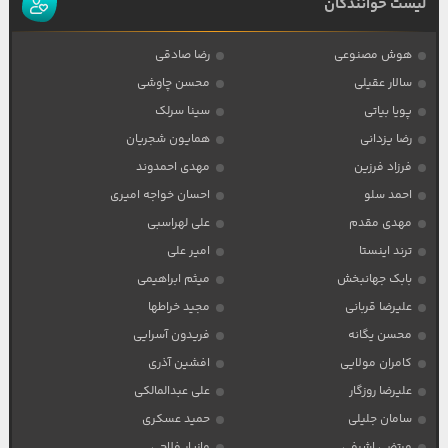
لیست خوانندگان
هوش مصنوعی
رضا صادقی
سالار عقیلی
محسن چاوشی
پویا بیاتی
سینا سرلک
رضا یزدانی
همایون شجریان
فرزاد فرزین
مهدی احمدوند
احمد سلو
احسان خواجه امیری
مهدی مقدم
علی لهراسبی
ترند اینستا
امیر علی
بابک جهانبخش
میثم ابراهیمی
علیرضا قربانی
مجید خراطها
محسن یگانه
فریدون آسرایی
کامران مولایی
افشین آذری
علیرضا روزگار
علی عبدالمالکی
سامان جلیلی
حمید عسکری
مرتضی اشرفی
مازیار فلاحی