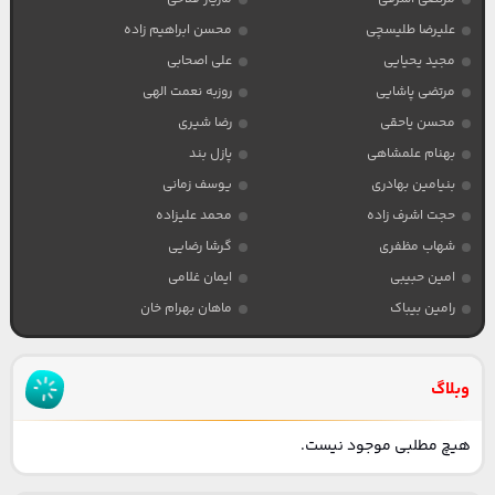
علیرضا طلیسچی
محسن ابراهیم زاده
مجید یحیایی
علی اصحابی
مرتضی پاشایی
روزبه نعمت الهی
محسن یاحقی
رضا شیری
بهنام علمشاهی
پازل بند
بنیامین بهادری
یوسف زمانی
حجت اشرف زاده
محمد علیزاده
شهاب مظفری
گرشا رضایی
امین حبیبی
ایمان غلامی
رامین بیباک
ماهان بهرام خان
وبلاگ
هیچ مطلبی موجود نیست.