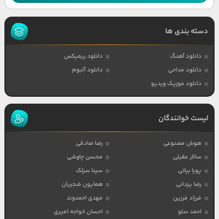
دسته بندی ها
دانلود آهنگ
دانلود ریمیکس
دانلود مداحی
دانلود آلبوم
دانلود موزیک ویدیو
لیست خوانندگان
هوش مصنوعی
رضا صادقی
سالار عقیلی
محسن چاوشی
پویا بیاتی
سینا سرلک
رضا یزدانی
همایون شجریان
فرزاد فرزین
مهدی احمدوند
احمد سلو
احسان خواجه امیری