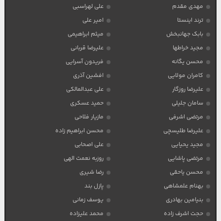
مهدی مقدم
علی لهراسبی
ترند اینستا
امیر علی
بابک جهانبخش
میثم ابراهیمی
مجید خراطها
علیرضا قربانی
محسن یگانه
فریدون آسرایی
کامران مولایی
افشین آذری
علیرضا روزگار
علی عبدالمالکی
سامان جلیلی
حمید عسکری
مرتضی اشرفی
مازیار فلاحی
علیرضا طلیسچی
محسن ابراهیم زاده
مجید یحیایی
علی اصحابی
مرتضی پاشایی
روزبه نعمت الهی
محسن یاحقی
رضا شیری
بهنام علمشاهی
پازل بند
بنیامین بهادری
یوسف زمانی
حجت اشرف زاده
محمد علیزاده