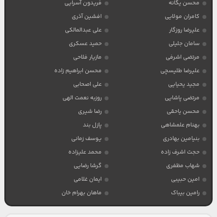
محسن یگانه
فریدون آسرایی
کامران مولایی
افشین آذری
علیرضا روزگار
علی عبدالمالکی
سامان جلیلی
حمید عسکری
مرتضی اشرفی
مازیار فلاحی
علیرضا طلیسچی
محسن ابراهیم زاده
مجید یحیایی
علی اصحابی
مرتضی پاشایی
روزبه نعمت الهی
محسن یاحقی
رضا شیری
بهنام علمشاهی
پازل بند
بنیامین بهادری
یوسف زمانی
حجت اشرف زاده
محمد علیزاده
شهاب مظفری
گرشا رضایی
امین حبیبی
ایمان غلامی
رامین بیباک
ماهان بهرام خان