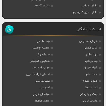
دانلود مداحی
دانلود آلبوم
دانلود موزیک ویدیو
لیست خوانندگان
هوش مصنوعی
رضا صادقی
سالار عقیلی
محسن چاوشی
پویا بیاتی
سینا سرلک
رضا یزدانی
همایون شجریان
فرزاد فرزین
مهدی احمدوند
احمد سلو
احسان خواجه امیری
مهدی مقدم
علی لهراسبی
ترند اینستا
امیر علی
بابک جهانبخش
میثم ابراهیمی
علیرضا قربانی
مجید خراطها