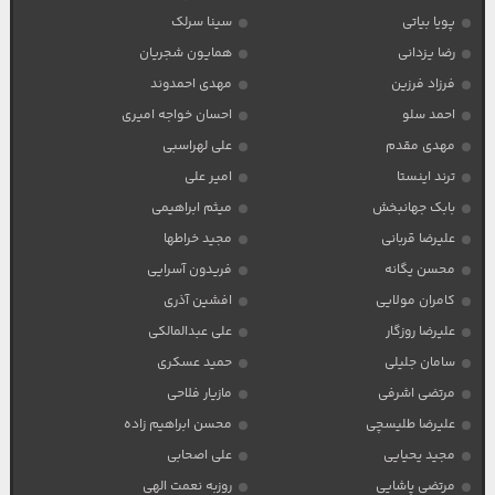
پویا بیاتی
سینا سرلک
رضا یزدانی
همایون شجریان
فرزاد فرزین
مهدی احمدوند
احمد سلو
احسان خواجه امیری
مهدی مقدم
علی لهراسبی
ترند اینستا
امیر علی
بابک جهانبخش
میثم ابراهیمی
علیرضا قربانی
مجید خراطها
محسن یگانه
فریدون آسرایی
کامران مولایی
افشین آذری
علیرضا روزگار
علی عبدالمالکی
سامان جلیلی
حمید عسکری
مرتضی اشرفی
مازیار فلاحی
علیرضا طلیسچی
محسن ابراهیم زاده
مجید یحیایی
علی اصحابی
مرتضی پاشایی
روزبه نعمت الهی