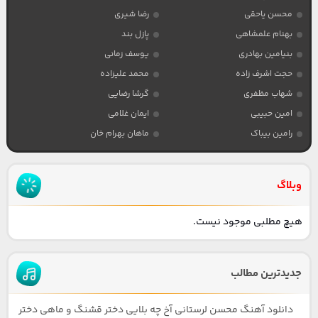
محسن یاحقی
رضا شیری
بهنام علمشاهی
پازل بند
بنیامین بهادری
یوسف زمانی
حجت اشرف زاده
محمد علیزاده
شهاب مظفری
گرشا رضایی
امین حبیبی
ایمان غلامی
رامین بیباک
ماهان بهرام خان
وبلاگ
هیچ مطلبی موجود نیست.
جدیدترین مطالب
دانلود آهنگ محسن لرستانی آخ چه بلایی دختر قشنگ و ماهی دختر