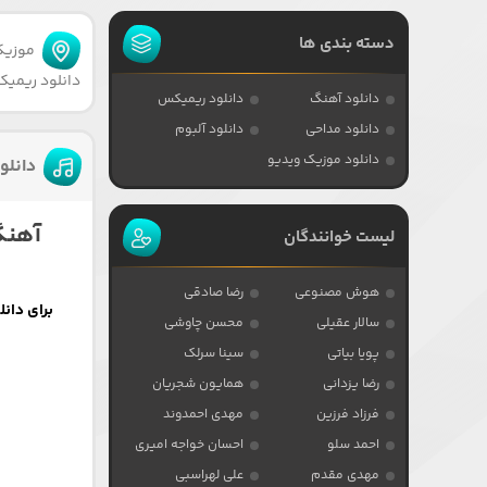
دسته بندی ها
موزیکا
دانلود ریمیکس د
دانلود آهنگ
دانلود ریمیکس
دانلود مداحی
دانلود آلبوم
دانلود موزیک ویدیو
دانلود
آهنگ 
لیست خوانندگان
هوش مصنوعی
رضا صادقی
برای دان
سالار عقیلی
محسن چاوشی
پویا بیاتی
سینا سرلک
رضا یزدانی
همایون شجریان
فرزاد فرزین
مهدی احمدوند
احمد سلو
احسان خواجه امیری
مهدی مقدم
علی لهراسبی