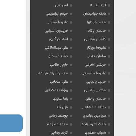
ترند اینستا
امیر علی
بابک جهانبخش
میثم ابراهیمی
مجید خراطها
علیرضا قربانی
محسن یگانه
فریدون آسرایی
کامران مولایی
افشین آذری
علیرضا روزگار
علی عبدالمالکی
سامان جلیلی
حمید عسکری
مرتضی اشرفی
مازیار فلاحی
علیرضا طلیسچی
محسن ابراهیم زاده
مجید یحیایی
علی اصحابی
مرتضی پاشایی
روزبه نعمت الهی
محسن یاحقی
رضا شیری
بهنام علمشاهی
پازل بند
بنیامین بهادری
یوسف زمانی
حجت اشرف زاده
محمد علیزاده
شهاب مظفری
گرشا رضایی