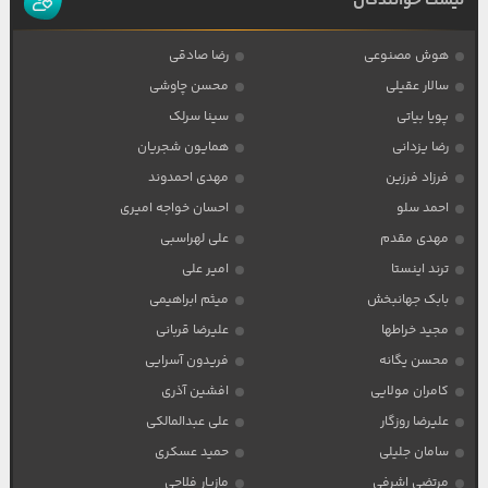
لیست خوانندگان
هوش مصنوعی
رضا صادقی
سالار عقیلی
محسن چاوشی
پویا بیاتی
سینا سرلک
رضا یزدانی
همایون شجریان
فرزاد فرزین
مهدی احمدوند
احمد سلو
احسان خواجه امیری
مهدی مقدم
علی لهراسبی
ترند اینستا
امیر علی
بابک جهانبخش
میثم ابراهیمی
مجید خراطها
علیرضا قربانی
محسن یگانه
فریدون آسرایی
کامران مولایی
افشین آذری
علیرضا روزگار
علی عبدالمالکی
سامان جلیلی
حمید عسکری
مرتضی اشرفی
مازیار فلاحی