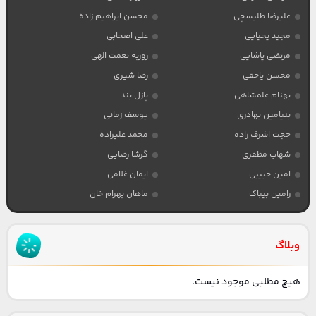
علیرضا طلیسچی
محسن ابراهیم زاده
مجید یحیایی
علی اصحابی
مرتضی پاشایی
روزبه نعمت الهی
محسن یاحقی
رضا شیری
بهنام علمشاهی
پازل بند
بنیامین بهادری
یوسف زمانی
حجت اشرف زاده
محمد علیزاده
شهاب مظفری
گرشا رضایی
امین حبیبی
ایمان غلامی
رامین بیباک
ماهان بهرام خان
وبلاگ
هیچ مطلبی موجود نیست.