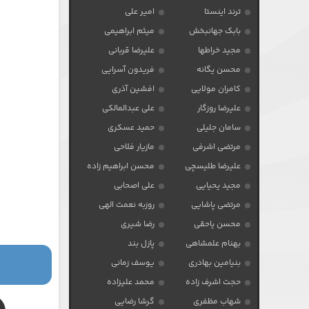
ترند اینستا
امیر علی
بابک جهانبخش
میثم ابراهیمی
مجید خراطها
علیرضا قربانی
محسن یگانه
فریدون آسرایی
کامران مولایی
افشین آذری
علیرضا روزگار
علی عبدالمالکی
سامان جلیلی
حمید عسکری
مرتضی اشرفی
مازیار فلاحی
علیرضا طلیسچی
محسن ابراهیم زاده
مجید یحیایی
علی اصحابی
مرتضی پاشایی
روزبه نعمت الهی
محسن یاحقی
رضا شیری
بهنام علمشاهی
پازل بند
بنیامین بهادری
یوسف زمانی
حجت اشرف زاده
محمد علیزاده
شهاب مظفری
گرشا رضایی