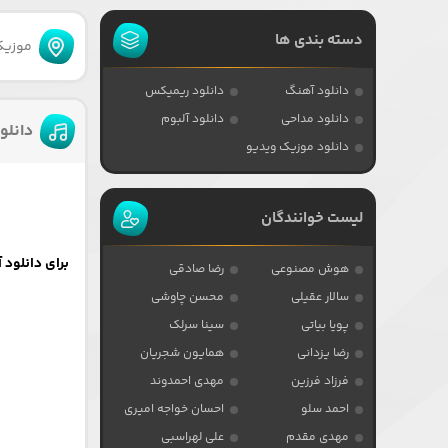
دسته بندی ها
موزیکا
دانلود آهنگ
دانلود ریمیکس
دانلود مداحی
دانلود آلبوم
دانلو
دانلود موزیک ویدیو
لیست خوانندگان
برای دانلود آهنگ از 
هوش مصنوعی
رضا صادقی
سالار عقیلی
محسن چاوشی
پویا بیاتی
سینا سرلک
رضا یزدانی
همایون شجریان
فرزاد فرزین
مهدی احمدوند
احمد سلو
احسان خواجه امیری
مهدی مقدم
علی لهراسبی