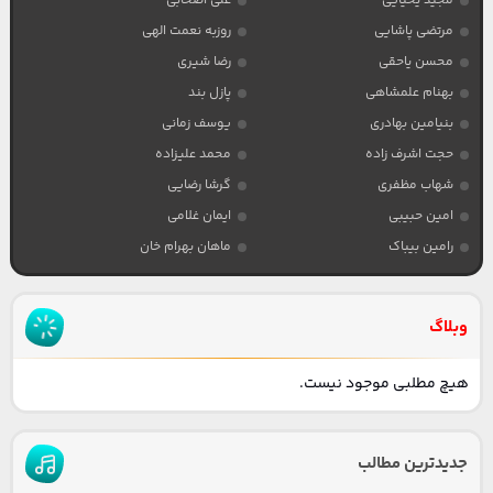
مجید یحیایی
علی اصحابی
مرتضی پاشایی
روزبه نعمت الهی
محسن یاحقی
رضا شیری
بهنام علمشاهی
پازل بند
بنیامین بهادری
یوسف زمانی
حجت اشرف زاده
محمد علیزاده
شهاب مظفری
گرشا رضایی
امین حبیبی
ایمان غلامی
رامین بیباک
ماهان بهرام خان
وبلاگ
هیچ مطلبی موجود نیست.
جدیدترین مطالب