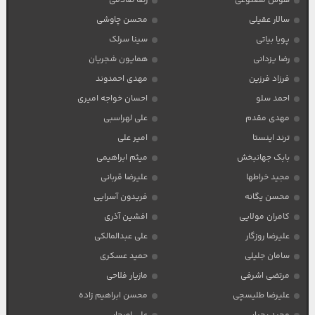
هوش مصنوعی
رضا صادقی
سالار عقیلی
محسن چاوشی
پویا بیاتی
سینا سرلک
رضا یزدانی
همایون شجریان
فرزاد فرزین
مهدی احمدوند
احمد سلو
احسان خواجه امیری
مهدی مقدم
علی لهراسبی
ترند اینستا
امیر علی
بابک جهانبخش
میثم ابراهیمی
مجید خراطها
علیرضا قربانی
محسن یگانه
فریدون آسرایی
کامران مولایی
افشین آذری
علیرضا روزگار
علی عبدالمالکی
سامان جلیلی
حمید عسکری
مرتضی اشرفی
مازیار فلاحی
علیرضا طلیسچی
محسن ابراهیم زاده