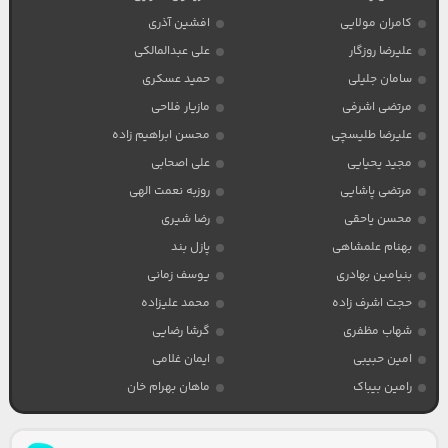
کامران مولایی
افشین آذری
علیرضا روزگار
علی عبدالمالکی
سامان جلیلی
حمید عسکری
مرتضی اشرفی
مازیار فلاحی
علیرضا طلیسچی
محسن ابراهیم زاده
مجید یحیایی
علی اصحابی
مرتضی پاشایی
روزبه نعمت الهی
محسن یاحقی
رضا شیری
بهنام علمشاهی
پازل بند
بنیامین بهادری
یوسف زمانی
حجت اشرف زاده
محمد علیزاده
شهاب مظفری
گرشا رضایی
امین حبیبی
ایمان غلامی
رامین بیباک
ماهان بهرام خان