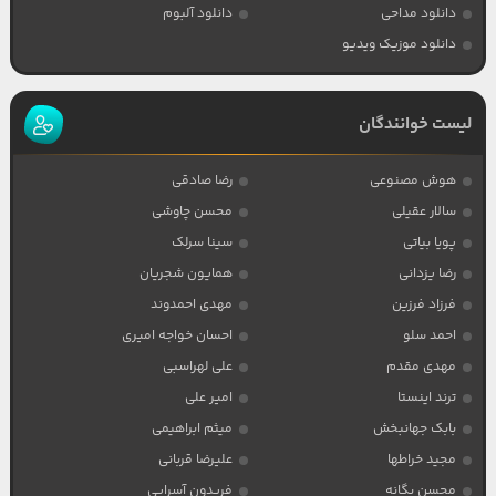
دانلود مداحی
دانلود آلبوم
دانلود موزیک ویدیو
لیست خوانندگان
هوش مصنوعی
رضا صادقی
سالار عقیلی
محسن چاوشی
پویا بیاتی
سینا سرلک
رضا یزدانی
همایون شجریان
فرزاد فرزین
مهدی احمدوند
احمد سلو
احسان خواجه امیری
مهدی مقدم
علی لهراسبی
ترند اینستا
امیر علی
بابک جهانبخش
میثم ابراهیمی
مجید خراطها
علیرضا قربانی
محسن یگانه
فریدون آسرایی