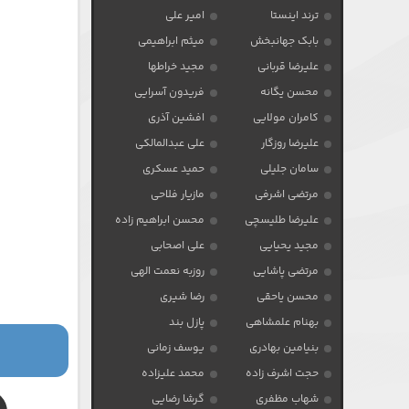
ترند اینستا
امیر علی
بابک جهانبخش
میثم ابراهیمی
علیرضا قربانی
مجید خراطها
محسن یگانه
فریدون آسرایی
کامران مولایی
افشین آذری
علیرضا روزگار
علی عبدالمالکی
سامان جلیلی
حمید عسکری
مرتضی اشرفی
مازیار فلاحی
علیرضا طلیسچی
محسن ابراهیم زاده
مجید یحیایی
علی اصحابی
مرتضی پاشایی
روزبه نعمت الهی
محسن یاحقی
رضا شیری
بهنام علمشاهی
پازل بند
بنیامین بهادری
یوسف زمانی
حجت اشرف زاده
محمد علیزاده
شهاب مظفری
گرشا رضایی