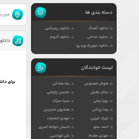
دسته بندی ها
موزیکا
دانلود آهنگ
دانلود ریمیکس
دانلود مداحی
دانلود آلبوم
دانلو
دانلود موزیک ویدیو
لیست خوانندگان
برای دان
هوش مصنوعی
رضا صادقی
سالار عقیلی
محسن چاوشی
پویا بیاتی
سینا سرلک
رضا یزدانی
همایون شجریان
فرزاد فرزین
مهدی احمدوند
احمد سلو
احسان خواجه امیری
مهدی مقدم
علی لهراسبی