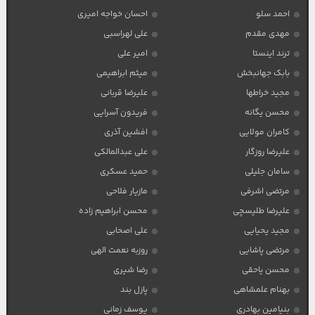
احمد سلو
احسان خواجه امیری
مهدی مقدم
علی لهراسبی
ترند اینستا
امیر علی
بابک جهانبخش
میثم ابراهیمی
مجید خراطها
علیرضا قربانی
محسن یگانه
فریدون آسرایی
کامران مولایی
افشین آذری
علیرضا روزگار
علی عبدالمالکی
سامان جلیلی
حمید عسکری
مرتضی اشرفی
مازیار فلاحی
علیرضا طلیسچی
محسن ابراهیم زاده
مجید یحیایی
علی اصحابی
مرتضی پاشایی
روزبه نعمت الهی
محسن یاحقی
رضا شیری
بهنام علمشاهی
پازل بند
بنیامین بهادری
یوسف زمانی