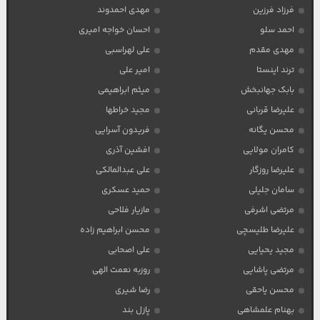
فرزاد فرزین
مهدی احمدوند
احمد سلو
احسان خواجه امیری
مهدی مقدم
علی لهراسبی
ترند اینستا
امیر علی
بابک جهانبخش
میثم ابراهیمی
علیرضا قربانی
مجید خراطها
محسن یگانه
فریدون آسرایی
کامران مولایی
افشین آذری
علیرضا روزگار
علی عبدالمالکی
سامان جلیلی
حمید عسکری
مرتضی اشرفی
مازیار فلاحی
علیرضا طلیسچی
محسن ابراهیم زاده
مجید یحیایی
علی اصحابی
مرتضی پاشایی
روزبه نعمت الهی
محسن یاحقی
رضا شیری
بهنام علمشاهی
پازل بند